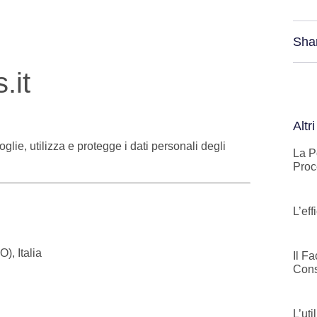
Sha
.it
Altri
glie, utilizza e protegge i dati personali degli
La P
Proc
L’ef
), Italia
Il F
Cons
L’ut