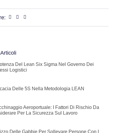
re:
 Articoli
otenza Del Lean Six Sigma Nel Governo Dei
essi Logistici
ficacia Delle 5S Nella Metodologia LEAN
acchinaggio Aeroportuale: I Fattori Di Rischio Da
iderare Per La Sicurezza Sul Lavoro
ilizzo Delle Gabbie Per Sollevare Persone Con I