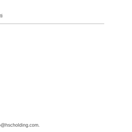
ti
fo@hscholding.com
.