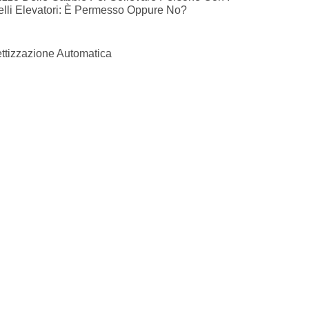
elli Elevatori: È Permesso Oppure No?
ettizzazione Automatica
RICHIEDI UNA CONSULENZA
CONTATTACI ORA