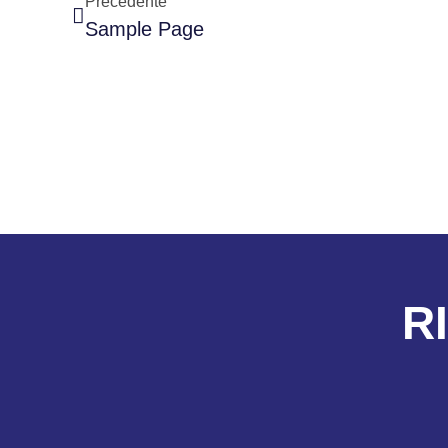
Precedente
Sample Page
R