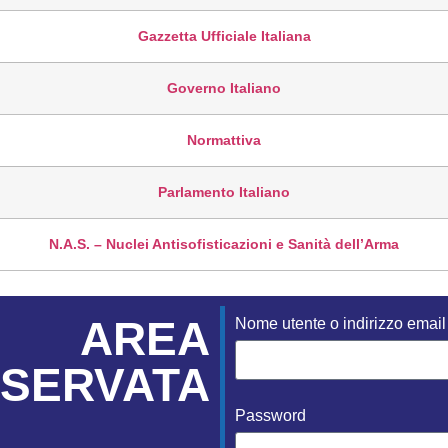
Gazzetta Ufficiale Italiana
Governo Italiano
Normattiva
Parlamento Italiano
N.A.S. – Nuclei Antisofisticazioni e Sanità dell’Arma
AREA
Nome utente o indirizzo email
ISERVATA
Password