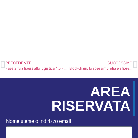
Richiedi una consulenza
CONTATTACI ORA
PRECEDENTE
SUCCESSIVO
Fase 2: via libera alla logistica 4.0 – L’emergenza accelera l’innovazione digitale
Blockchain, la spesa mondiale sfiorerà i 18 miliardi di dollari nel 2024
AREA
RISERVATA
Nome utente o indirizzo email