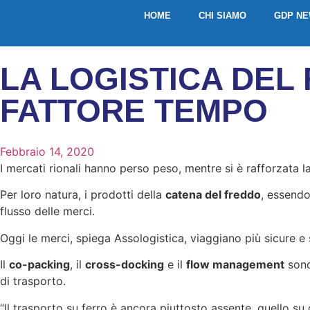
HOME
CHI SIAMO
GDP N
LA LOGISTICA DEL
FATTORE TEMPO
Febbraio 14, 2020
I mercati rionali hanno perso peso, mentre si è rafforzata
Per loro natura, i prodotti della
catena del freddo
, essendo
flusso delle merci.
Oggi le merci, spiega Assologistica, viaggiano più sicure e s
Il
co-packing
, il
cross-docking
e il
flow management
sono
di trasporto.
“Il trasporto su ferro è ancora piuttosto assente, quello su 