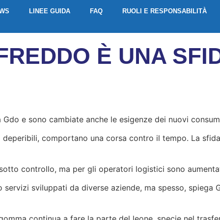
EWS
LINEE GUIDA
FAQ
RUOLI E RESPONSABILITÀ
 FREDDO È UNA SFI
 la Gdo e sono cambiate anche le esigenze dei nuovi consum
 deperibili, comportano una corsa contro il tempo. La sfida, 
otto controllo, ma per gli operatori logistici sono aumentati
 servizi sviluppati da diverse aziende, ma spesso, spiega Ge
gomma continua a fare la parte del leone, specie nel trasferi