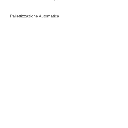
Pallettizzazione Automatica
RICHIEDI UNA
CONSULENZA
CONTATTACI ORA