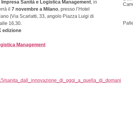
ste Impresa Sanità e Logistica Management
, in
Carr
errà il
7 novembre a Milano
, presso l’Hotel
ano (Via Scarlatti, 33, angolo Piazza Luigi di
Pall
alle 16.30.
X edizione
gistica Management
91015/sanita_dall_innovazione_di_oggi_a_quella_di_domani