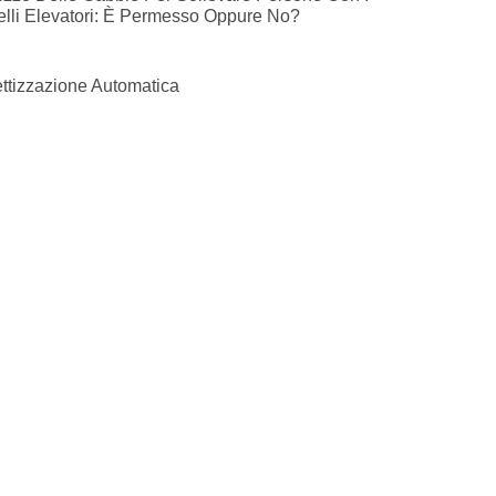
elli Elevatori: È Permesso Oppure No?
ettizzazione Automatica
RICHIEDI UNA CONSULENZA
CONTATTACI ORA