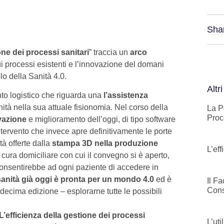
Sha
one dei processi sanitari
” traccia un
arco
ui processi esistenti e l’innovazione del domani
lo della Sanità 4.0.
Altri
to logistico che riguarda una
l’assistenza
ità nella sua attuale fisionomia. Nel corso della
La P
Proc
ovazione
e miglioramento dell’oggi, di tipo software
ntervento che invece apre definitivamente le porte
tà offerte dalla
stampa 3D nella produzione
L’ef
 cura domiciliare con cui il convegno si è aperto,
consentirebbe ad ogni paziente di accedere in
sanità già oggi è pronta per un mondo 4.0
ed è
Il F
Cons
decima edizione – esplorarne tutte le possibili
L’efficienza della gestione dei processi
L’ut