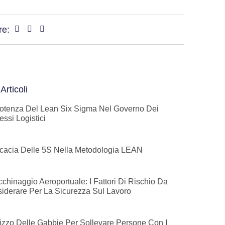
re:
 Articoli
otenza Del Lean Six Sigma Nel Governo Dei
essi Logistici
ficacia Delle 5S Nella Metodologia LEAN
acchinaggio Aeroportuale: I Fattori Di Rischio Da
iderare Per La Sicurezza Sul Lavoro
ilizzo Delle Gabbie Per Sollevare Persone Con I