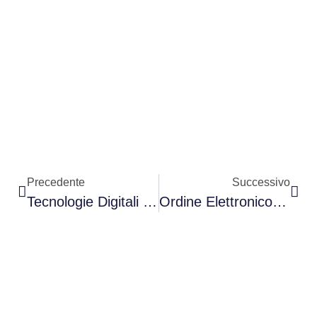
CONTATTACI ORA
Precedente
Successivo
Tecnologie Digitali In Sanità: Un Trend In Crescita
Ordine Elettronico Via Nso Rimandato A Febbraio