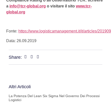
Compliance Rating o all’Osservatorio TCR: scrivere
a
info@tcr-global.org
o visitare il sito
www.tcr-
global.org
Fonte:
https://www.logisticamanagement.it/it/articles/20190
Data: 26.09.2019
Share:
Altri Articoli
La Potenza Del Lean Six Sigma Nel Governo Dei Processi
Logistici