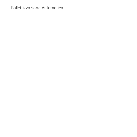
Pallettizzazione Automatica
RICHIEDI UNA
CONSULENZA
CONTATTACI ORA