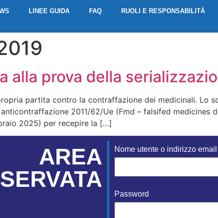
EWS
LINEE GUIDA
FAQ
RUOLI E RESPONSABILITÀ
 2019
a alla prova della serializzazi
ropria partita contro la contraffazione dei medicinali. Lo sc
anticontraffazione 2011/62/Ue (Fmd – falsifed medicines dir
bbraio 2025) per recepire la […]
AREA
Nome utente o indirizzo email
ISERVATA
Password