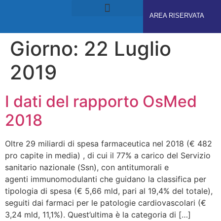
AREA RISERVATA
RUOLI E RESPONSABILITÀ
GDPS ACADEMY
Giorno:
22 Luglio
2019
I dati del rapporto OsMed
2018
Oltre 29 miliardi di spesa farmaceutica nel 2018 (€ 482
pro capite in media) , di cui il 77% a carico del Servizio
sanitario nazionale (Ssn), con antitumorali e
agenti immunomodulanti che guidano la classifica per
tipologia di spesa (€ 5,66 mld, pari al 19,4% del totale),
seguiti dai farmaci per le patologie cardiovascolari (€
3,24 mld, 11,1%). Quest’ultima è la categoria di […]